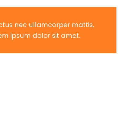
 luctus nec ullamcorper mattis,
rem ipsum dolor sit amet.
in dignissim, sem eget sollicitudin tempor,
quis sem. Duis sed tellus diam. Praesent porttitor
t. Nunc mollis libero at purus hendrerit placerat.
ondimentum sed. Fusce sed mauris velit. Integer
corper nisl, at lacinia augue libero et libero. Sed
libero malesuada turpis, ut tincidunt ex libero