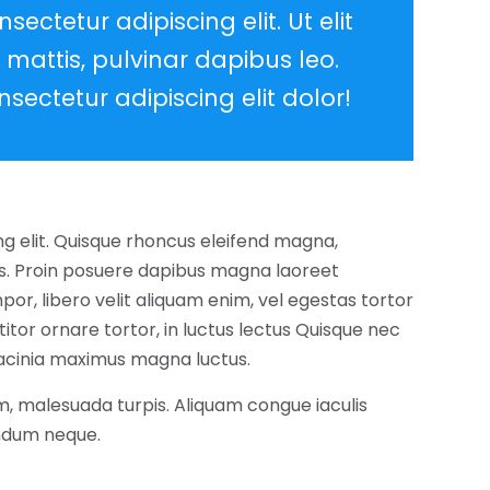
ectetur adipiscing elit. Ut elit
 mattis, pulvinar dapibus leo.
sectetur adipiscing elit dolor!
ng elit. Quisque rhoncus eleifend magna,
lis. Proin posuere dapibus magna laoreet
por, libero velit aliquam enim, vel egestas tortor
titor ornare tortor, in luctus lectus Quisque nec
, lacinia maximus magna luctus.
, malesuada turpis. Aliquam congue iaculis
endum neque.