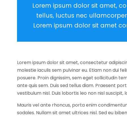
Lorem ipsum dolor sit amet, cons
tellus, luctus nec ullamcorper
Lorem ipsum dolor sit amet con
Lorem ipsum dolor sit amet, consectetur adipisci
molestie iaculis sem pulvinar eu. Etiam non dui fe
posuere. Proin dignissim, sem eget sollicitudin tem
ante quis sem. Duis sed tellus diam. Praesent port
vestibulum nisl. Duis lobortis leo non nisl suscipit
Mauris vel ante rhoncus, porta enim condimentum
sodales. Nullam sit amet ultrices nisl. Sed eu bib