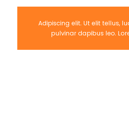
Adipiscing elit. Ut elit tellus,
pulvinar dapibus leo. Lo
Proin posuere dapibus magna laoreet posuere. Pro
libero velit aliquam enim, vel egestas tortor ante 
ornare tortor, in luctus lectus sollicitudin sit ame
Nulla pretium massa neque, non vehicula lectus c
feugiat, libero id convallis dapibus, tortor mi ullam
malesuada, dolor nec accumsan fermentum, massa 
vitae lectus. Vestibulum sed porta mauris.