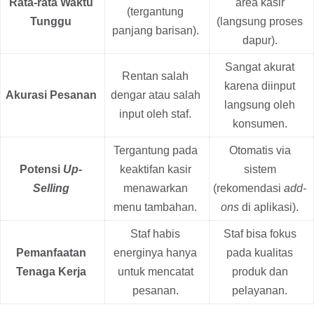
Rata-rata Waktu
area kasir
(tergantung
Tunggu
(langsung proses
panjang barisan).
dapur).
Sangat akurat
Rentan salah
karena diinput
Akurasi Pesanan
dengar atau salah
langsung oleh
input oleh staf.
konsumen.
Tergantung pada
Otomatis via
Potensi
Up-
keaktifan kasir
sistem
Selling
menawarkan
(rekomendasi
add-
menu tambahan.
ons
di aplikasi).
Staf habis
Staf bisa fokus
Pemanfaatan
energinya hanya
pada kualitas
Tenaga Kerja
untuk mencatat
produk dan
pesanan.
pelayanan.