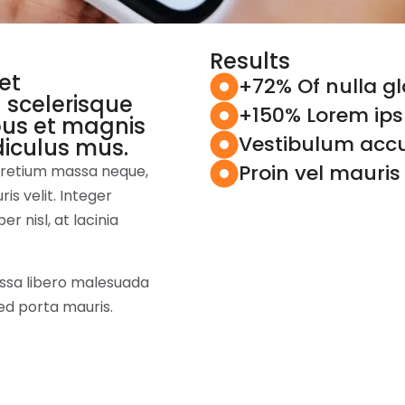
Results
et
+72% Of nulla gl
 scelerisque
+150% Lorem ips
bus et magnis
Vestibulum accu
diculus mus.
Proin vel mauris
 pretium massa neque,
s velit. Integer
er nisl, at lacinia
sa libero malesuada
sed porta mauris.