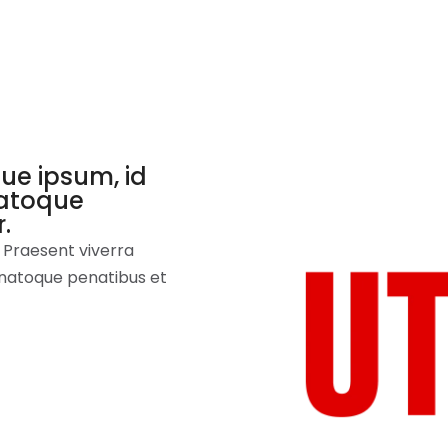
Home
Tentang Kami
Layanan Kami
K
que ipsum, id
 natoque
.
 Praesent viverra
us natoque penatibus et